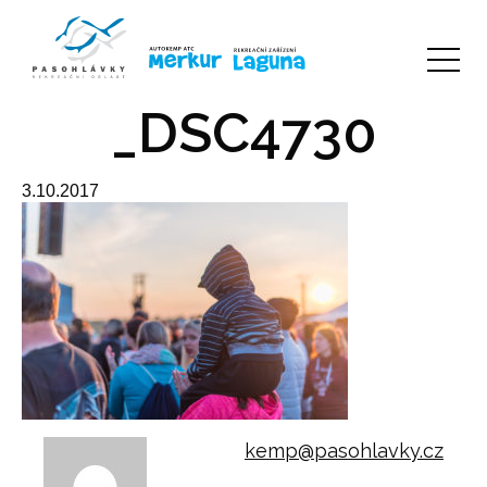
_DSC4730
3.10.2017
kemp@pasohlavky.cz