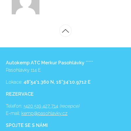
Autokemp ATC Merkur Pasohlávky
*****
Pasohlávky 114 E
Lokace:
48°54’1.360 N, 16°34’10.9712 E
REZERVACE
Telefon:
+420 519 427 714
(recepce)
E-mail:
kemp@pasohlavky.cz
SPOJTE SE S NÁMI