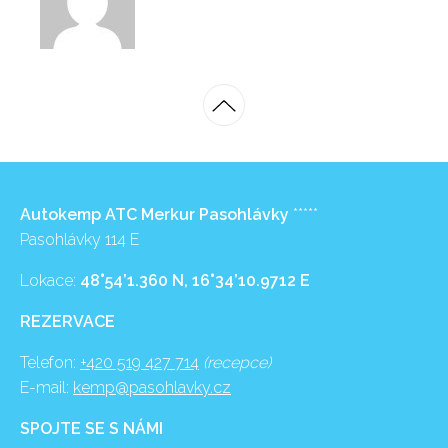
Autokemp ATC Merkur Pasohlávky
*****
Pasohlávky 114 E
Lokace:
48°54’1.360 N, 16°34’10.9712 E
REZERVACE
Telefon:
+420 519 427 714
(recepce)
E-mail:
kemp@pasohlavky.cz
SPOJTE SE S NÁMI