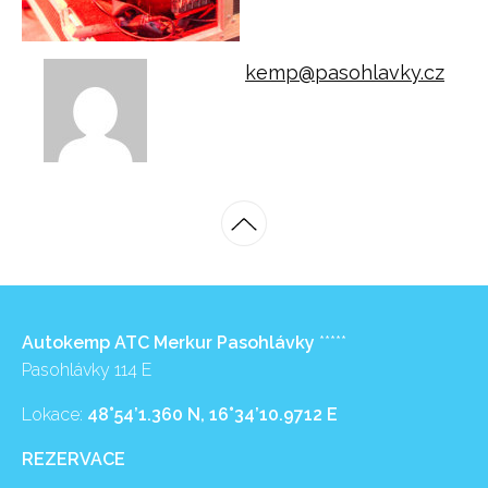
kemp@pasohlavky.cz
Autokemp ATC Merkur Pasohlávky
*****
Pasohlávky 114 E
Lokace:
48°54’1.360 N, 16°34’10.9712 E
REZERVACE