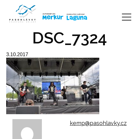
DSC_7324
3.10.2017
kemp@pasohlavky.cz