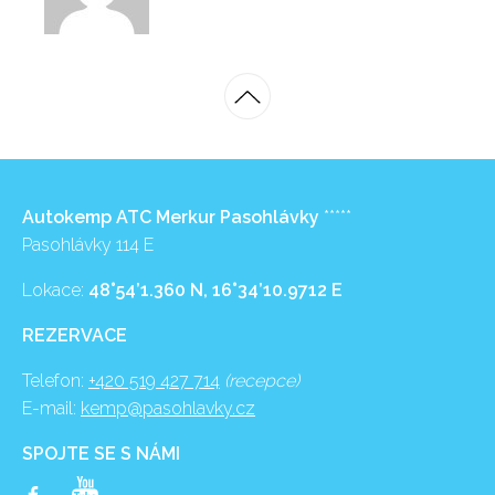
Autokemp ATC Merkur Pasohlávky
*****
Pasohlávky 114 E
Lokace:
48°54’1.360 N, 16°34’10.9712 E
REZERVACE
Telefon:
+420 519 427 714
(recepce)
E-mail:
kemp@pasohlavky.cz
SPOJTE SE S NÁMI