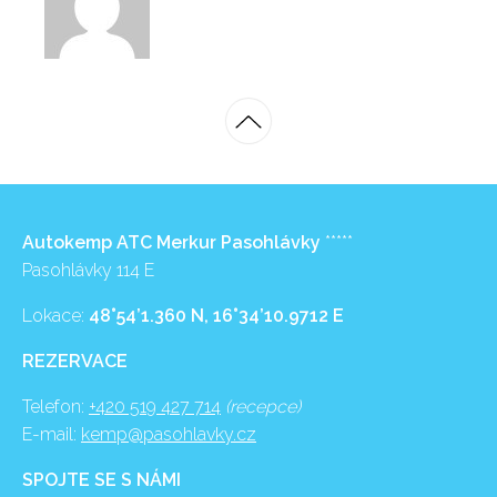
Autokemp ATC Merkur Pasohlávky
*****
Pasohlávky 114 E
Lokace:
48°54’1.360 N, 16°34’10.9712 E
REZERVACE
Telefon:
+420 519 427 714
(recepce)
E-mail:
kemp@pasohlavky.cz
SPOJTE SE S NÁMI