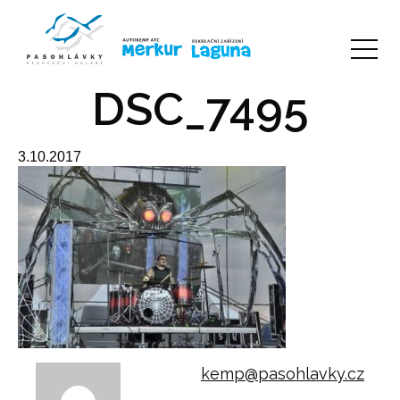
DSC_7495
3.10.2017
kemp@pasohlavky.cz