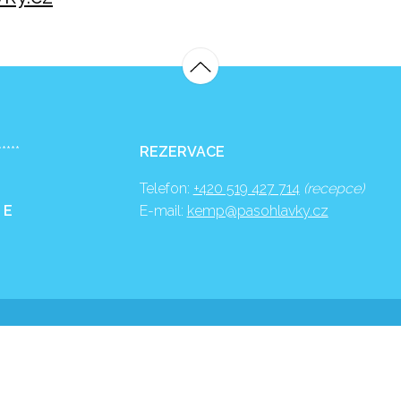
*****
REZERVACE
Telefon:
+420 519 427 714
(recepce)
 E
E-mail:
kemp@pasohlavky.cz