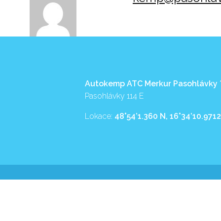
Autokemp ATC Merkur Pasohlávky
Pasohlávky 114 E
Lokace:
48°54’1.360 N, 16°34’10.9712