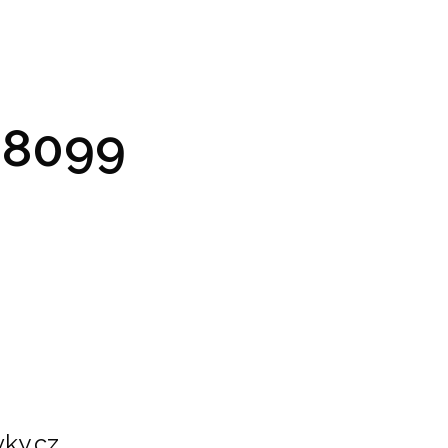
GRAM A VSTUPENKY
PRAKTICKÉ INFO
GALERIE
8099
ky.cz