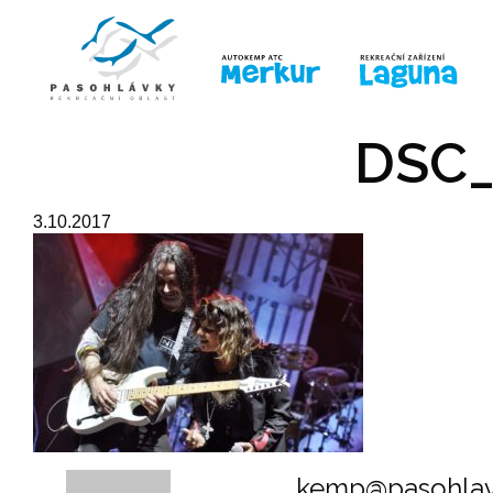
ÚVOD
LINE-UP
PRO DĚTI
PRO
DSC_
3.10.2017
kemp@pasohlav