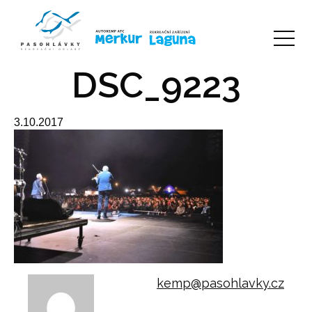
DSC_9223
3.10.2017
kemp@pasohlavky.cz