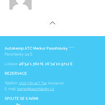
Autokemp ATC Merkur Pasohlávky
*****
Pasohlávky 114 E
Lokace:
48°54’1.360 N, 16°34’10.9712 E
REZERVACE
Telefon:
+420 519 427 714
(recepce)
E-mail:
kemp@pasohlavky.cz
SPOJTE SE S NÁMI