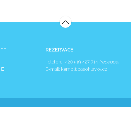
*****
REZERVACE
Telefon:
+420 519 427 714
(recepce)
 E
E-mail:
kemp@pasohlavky.cz