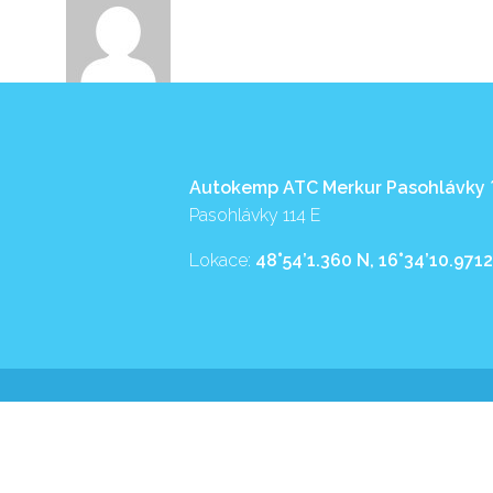
Autokemp ATC Merkur Pasohlávky
Pasohlávky 114 E
Lokace:
48°54’1.360 N, 16°34’10.9712