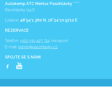
Autokemp ATC Merkur Pasohlávky
*****
Pasohlávky 114 E
Lokace:
48°54’1.360 N, 16°34’10.9712 E
REZERVACE
Telefon:
+420 519 427 714
(recepce)
E-mail:
kemp@pasohlavky.cz
SPOJTE SE S NÁMI