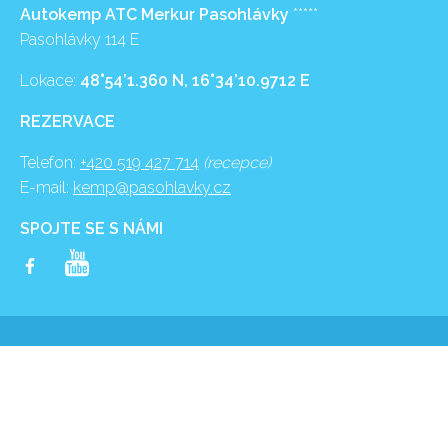
Autokemp ATC Merkur Pasohlávky
*****
Pasohlávky 114 E
Lokace:
48°54’1.360 N, 16°34’10.9712 E
REZERVACE
Telefon:
+420 519 427 714
(recepce)
E-mail:
kemp@pasohlavky.cz
SPOJTE SE S NÁMI