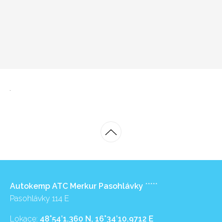
Autokemp ATC Merkur Pasohlávky
*****
Pasohlávky 114 E
Lokace:
48°54’1.360 N, 16°34’10.9712 E