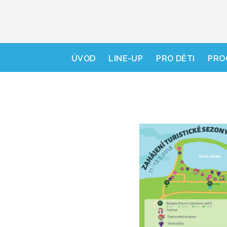
ÚVOD
LINE-UP
PRO DĚTI
PRO