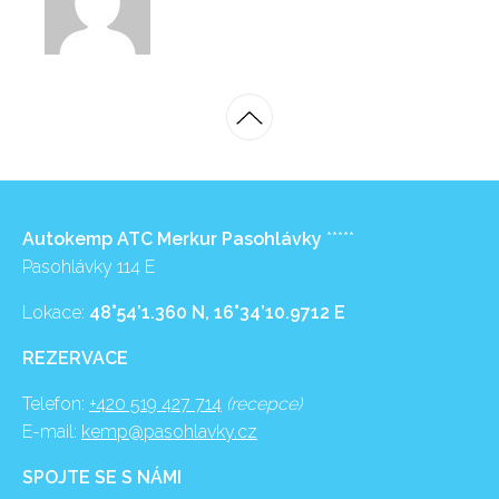
Autokemp ATC Merkur Pasohlávky
*****
Pasohlávky 114 E
Lokace:
48°54’1.360 N, 16°34’10.9712 E
REZERVACE
Telefon:
+420 519 427 714
(recepce)
E-mail:
kemp@pasohlavky.cz
SPOJTE SE S NÁMI