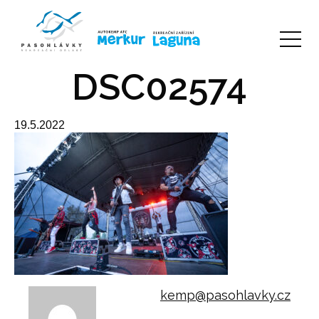
DSC02574
19.5.2022
kemp@pasohlavky.cz