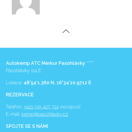
Autokemp ATC Merkur Pasohlávky
*****
Pasohlávky 114 E
Lokace:
48°54’1.360 N, 16°34’10.9712 E
REZERVACE
Telefon:
+420 519 427 714
(recepce)
E-mail:
kemp@pasohlavky.cz
SPOJTE SE S NÁMI