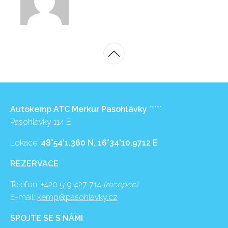
Autokemp ATC Merkur Pasohlávky
*****
Pasohlávky 114 E
Lokace:
48°54’1.360 N, 16°34’10.9712 E
REZERVACE
Telefon:
+420 519 427 714
(recepce)
E-mail:
kemp@pasohlavky.cz
SPOJTE SE S NÁMI