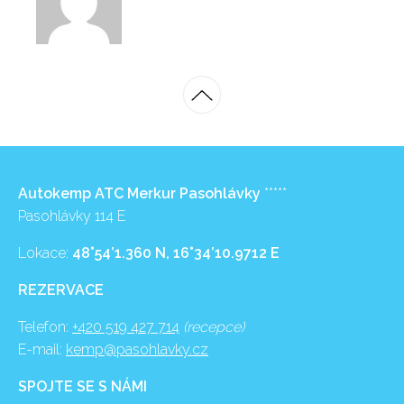
Autokemp ATC Merkur Pasohlávky
*****
Pasohlávky 114 E
Lokace:
48°54’1.360 N, 16°34’10.9712 E
REZERVACE
Telefon:
+420 519 427 714
(recepce)
E-mail:
kemp@pasohlavky.cz
SPOJTE SE S NÁMI