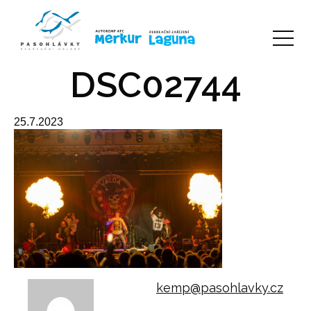
DSC02744
25.7.2023
kemp@pasohlavky.cz