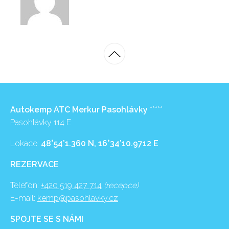
Autokemp ATC Merkur Pasohlávky
*****
Pasohlávky 114 E
Lokace:
48°54’1.360 N, 16°34’10.9712 E
REZERVACE
Telefon:
+420 519 427 714
(recepce)
E-mail:
kemp@pasohlavky.cz
SPOJTE SE S NÁMI