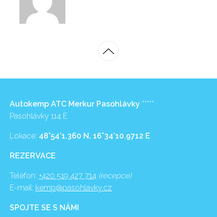
Autokemp ATC Merkur Pasohlávky
*****
Pasohlávky 114 E
Lokace:
48°54’1.360 N, 16°34’10.9712 E
REZERVACE
Telefon:
+420 519 427 714
(recepce)
E-mail:
kemp@pasohlavky.cz
SPOJTE SE S NÁMI