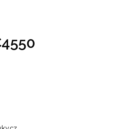
GRAM A VSTUPENKY
PRAKTICKÉ INFO
GALERIE
4550
ky.cz