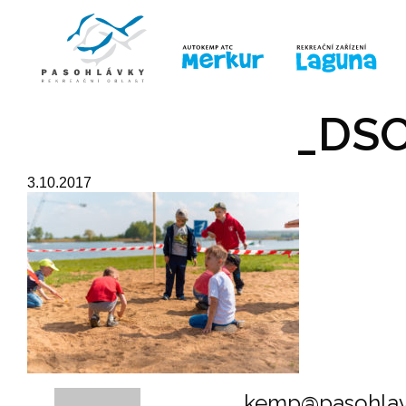
ÚVOD
LINE-UP
PRO DĚTI
PRO
_DSC
3.10.2017
kemp@pasohlav