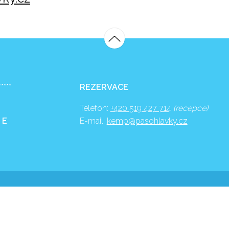
*****
REZERVACE
Telefon:
+420 519 427 714
(recepce)
 E
E-mail:
kemp@pasohlavky.cz