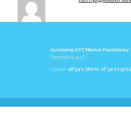
Autokemp ATC Merkur Pasohlávky
Pasohlávky 114 E
Lokace:
48°54’1.360 N, 16°34’10.9712