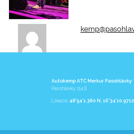
kemp@pasohlav
Autokemp ATC Merkur Pasohlávky
Pasohlávky 114 E
Lokace:
48°54’1.360 N, 16°34’10.9712