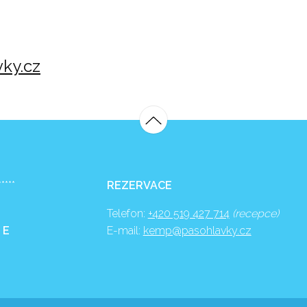
ky.cz
*****
REZERVACE
Telefon:
+420 519 427 714
(recepce)
 E
E-mail:
kemp@pasohlavky.cz