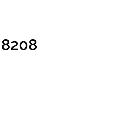
GRAM A VSTUPENKY
PRAKTICKÉ INFO
GALERIE
8208