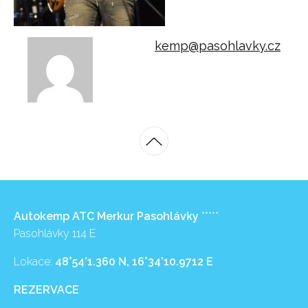
kemp@pasohlavky.cz
Autokemp ATC Merkur Pasohlávky
*****
Pasohlávky 114 E
Lokace:
48°54’1.360 N, 16°34’10.9712 E
REZERVACE