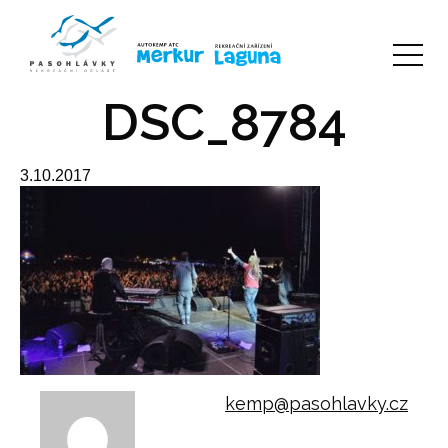
DSC_8784
3.10.2017
kemp@pasohlavky.cz