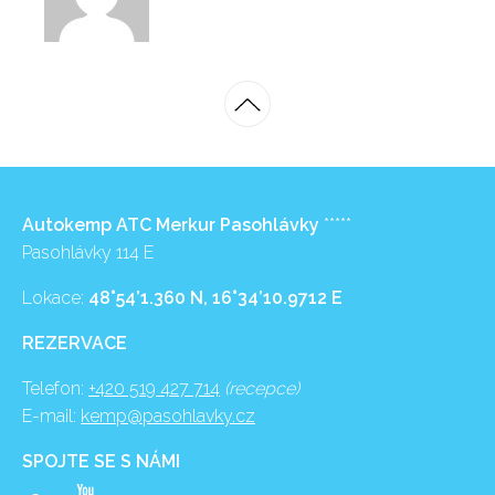
Autokemp ATC Merkur Pasohlávky
*****
Pasohlávky 114 E
Lokace:
48°54’1.360 N, 16°34’10.9712 E
REZERVACE
Telefon:
+420 519 427 714
(recepce)
E-mail:
kemp@pasohlavky.cz
SPOJTE SE S NÁMI