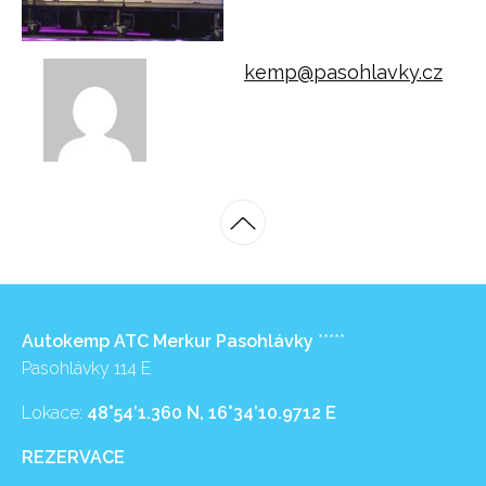
kemp@pasohlavky.cz
Autokemp ATC Merkur Pasohlávky
*****
Pasohlávky 114 E
Lokace:
48°54’1.360 N, 16°34’10.9712 E
REZERVACE