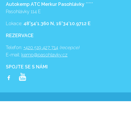
Autokemp ATC Merkur Pasohlávky
*****
Pasohlávky 114 E
Lokace:
48°54’1.360 N, 16°34’10.9712 E
REZERVACE
Telefon:
+420 519 427 714
(recepce)
E-mail:
kemp@pasohlavky.cz
SPOJTE SE S NÁMI