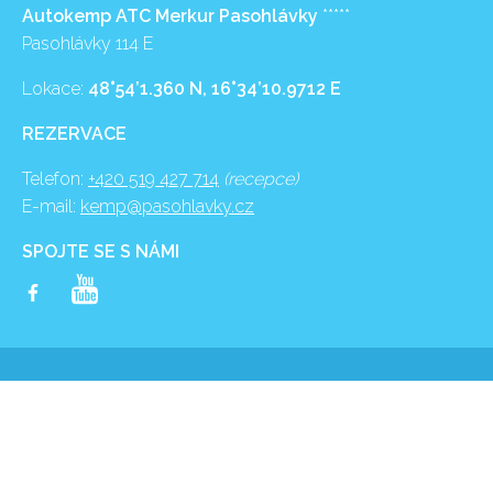
Autokemp ATC Merkur Pasohlávky
*****
Pasohlávky 114 E
Lokace:
48°54’1.360 N, 16°34’10.9712 E
REZERVACE
Telefon:
+420 519 427 714
(recepce)
E-mail:
kemp@pasohlavky.cz
SPOJTE SE S NÁMI