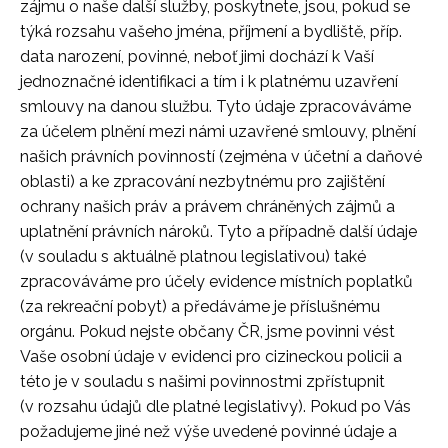
zájmu o naše další služby, poskytnete, jsou, pokud se
týká rozsahu vašeho jména, příjmení a bydliště, příp.
data narození, povinné, neboť jimi dochází k Vaší
jednoznačné identifikaci a tím i k platnému uzavření
smlouvy na danou službu. Tyto údaje zpracováváme
za účelem plnění mezi námi uzavřené smlouvy, plnění
našich právních povinností (zejména v účetní a daňové
oblasti) a ke zpracování nezbytnému pro zajištění
ochrany našich práv a právem chráněných zájmů a
uplatnění právních nároků. Tyto a případně další údaje
(v souladu s aktuálně platnou legislativou) také
zpracováváme pro účely evidence místních poplatků
(za rekreační pobyt) a předáváme je příslušnému
orgánu. Pokud nejste občany ČR, jsme povinni vést
Vaše osobní údaje v evidenci pro cizineckou policii a
této je v souladu s našimi povinnostmi zpřístupnit
(v rozsahu údajů dle platné legislativy). Pokud po Vás
požadujeme jiné než výše uvedené povinné údaje a