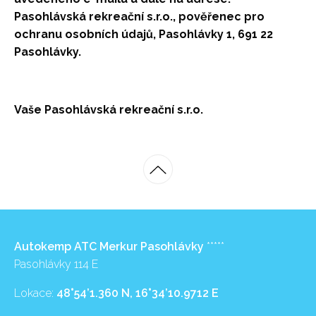
Pasohlávská rekreační s.r.o., pověřenec pro
ochranu osobních údajů, Pasohlávky 1, 691 22
Pasohlávky.
Vaše Pasohlávská rekreační s.r.o.
Autokemp ATC Merkur Pasohlávky
*****
Pasohlávky 114 E
Lokace:
48°54’1.360 N, 16°34’10.9712 E