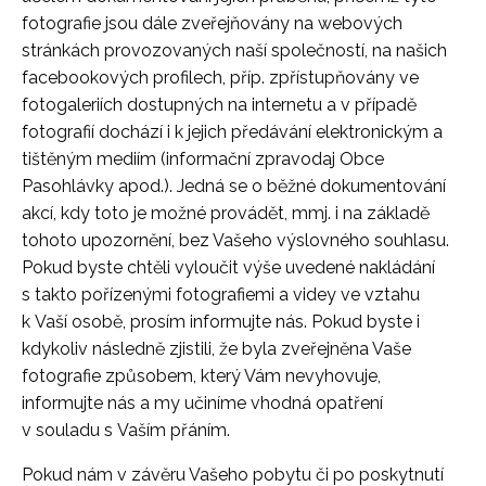
fotografie jsou dále zveřejňovány na webových
stránkách provozovaných naší společností, na našich
facebookových profilech, příp. zpřístupňovány ve
fotogaleriích dostupných na internetu a v případě
fotografií dochází i k jejich předávání elektronickým a
tištěným mediím (informační zpravodaj Obce
Pasohlávky apod.). Jedná se o běžné dokumentování
akcí, kdy toto je možné provádět, mmj. i na základě
tohoto upozornění, bez Vašeho výslovného souhlasu.
Pokud byste chtěli vyloučit výše uvedené nakládání
s takto pořízenými fotografiemi a videy ve vztahu
k Vaší osobě, prosím informujte nás. Pokud byste i
kdykoliv následně zjistili, že byla zveřejněna Vaše
fotografie způsobem, který Vám nevyhovuje,
informujte nás a my učiníme vhodná opatření
v souladu s Vaším přáním.
Pokud nám v závěru Vašeho pobytu či po poskytnutí