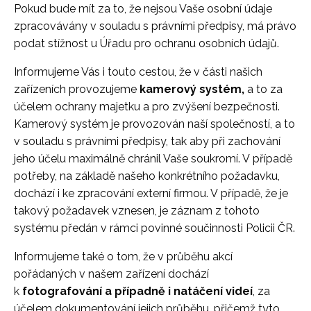
Pokud bude mít za to, že nejsou Vaše osobní údaje
zpracovávány v souladu s právními předpisy, má právo
podat stížnost u Úřadu pro ochranu osobních údajů.
Informujeme Vás i touto cestou, že v části našich
zařízeních provozujeme
kamerový systém,
a to za
účelem ochrany majetku a pro zvýšení bezpečnosti.
Kamerový systém je provozován naší společností, a to
v souladu s právními předpisy, tak aby při zachování
jeho účelu maximálně chránil Vaše soukromí. V případě
potřeby, na základě našeho konkrétního požadavku,
dochází i ke zpracování externí firmou. V případě, že je
takový požadavek vznesen, je záznam z tohoto
systému předán v rámci povinné součinnosti Policii ČR.
Informujeme také o tom, že v průběhu akcí
pořádaných v našem zařízení dochází
k
fotografování a případně i natáčení videí
, za
účelem dokumentování jejich průběhu, přičemž tyto