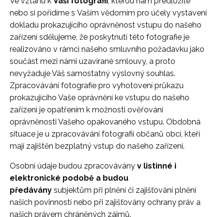
Ve vztahu k
Vaší fotografii
, kterou nám předložíte
nebo si pořídíme s Vaším vědomím pro účely vystavení
dokladu prokazujícího oprávněnost vstupu do našeho
zařízení sdělujeme, že poskytnutí této fotografie je
realizováno v rámci našeho smluvního požadavku jako
součást mezi námi uzavírané smlouvy, a proto
nevyžaduje Váš samostatný výslovný souhlas.
Zpracovávání fotografie pro vyhotovení průkazu
prokazujícího Vaše oprávnění ke vstupu do našeho
zařízení je opatřením k možnosti ověřování
oprávněnosti Vašeho opakovaného vstupu. Obdobná
situace je u zpracovávání fotografií občanů obcí, kteří
mají zajištěn bezplatný vstup do našeho zařízení.
Osobní údaje budou zpracovávány
v listinné i
elektronické podobě a budou
předávány
subjektům při plnění či zajišťování plnění
našich povinností nebo při zajišťovány ochrany práv a
našich právem chráněných zájmů.