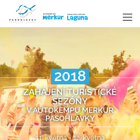
2018
ZAHÁJENÍ TURISTICKÉ
SEZÓNY
V AUTOKEMPU MERKUR
PASOHLÁVKY
11. května - 12. května