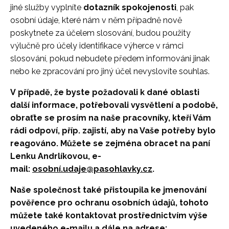
jiné služby vyplníte
dotazník spokojenosti
, pak
osobní údaje, které nám v něm případně nově
poskytnete za účelem slosování, budou použity
výlučně pro účely identifikace výherce v rámci
slosování, pokud nebudete předem informováni jinak
nebo ke zpracování pro jiný účel nevyslovíte souhlas.
V případě, že byste požadovali k dané oblasti
další informace, potřebovali vysvětlení a podobě,
obraťte se prosím na naše pracovníky, kteří Vám
rádi odpoví, příp. zajistí, aby na Vaše potřeby bylo
reagováno. Můžete se zejména obracet na paní
Lenku Andrlíkovou, e-
mail:
osobní.udaje
@pasohlavky.cz
.
Naše společnost také přistoupila ke jmenování
pověřence pro ochranu osobních údajů, tohoto
můžete také kontaktovat prostřednictvím výše
uvedeného e-mailu a dále na adrese: