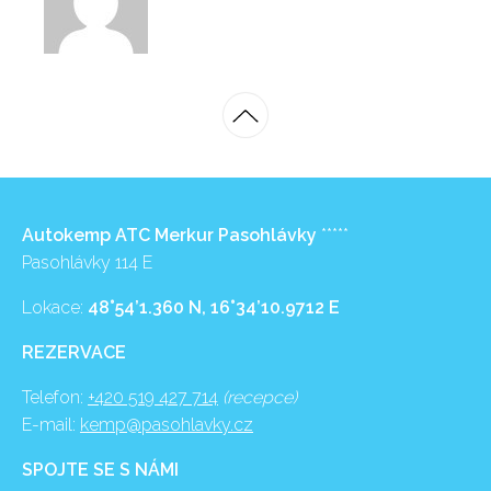
Autokemp ATC Merkur Pasohlávky
*****
Pasohlávky 114 E
Lokace:
48°54’1.360 N, 16°34’10.9712 E
REZERVACE
Telefon:
+420 519 427 714
(recepce)
E-mail:
kemp@pasohlavky.cz
SPOJTE SE S NÁMI