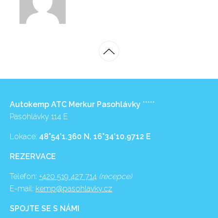
Autokemp ATC Merkur Pasohlávky
*****
Pasohlávky 114 E
Lokace:
48°54’1.360 N, 16°34’10.9712 E
REZERVACE
Telefon:
+420 519 427 714
(recepce)
E-mail:
kemp@pasohlavky.cz
SPOJTE SE S NÁMI