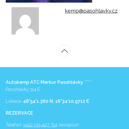
kemp@pasohlavky.cz
Autokemp ATC Merkur Pasohlávky
*****
Pasohlávky 114 E
Lokace:
48°54’1.360 N, 16°34’10.9712 E
REZERVACE
Telefon:
+420 519 427 714
(recepce)