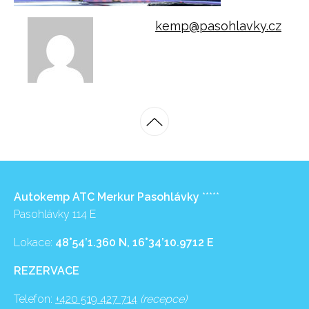
kemp@pasohlavky.cz
Autokemp ATC Merkur Pasohlávky
*****
Pasohlávky 114 E
Lokace:
48°54’1.360 N, 16°34’10.9712 E
REZERVACE
Telefon:
+420 519 427 714
(recepce)