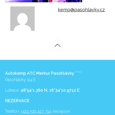
kemp@pasohlavky.cz
Autokemp ATC Merkur Pasohlávky
*****
Pasohlávky 114 E
Lokace:
48°54’1.360 N, 16°34’10.9712 E
REZERVACE
Telefon:
+420 519 427 714
(recepce)