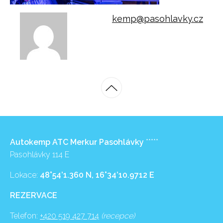
kemp@pasohlavky.cz
Autokemp ATC Merkur Pasohlávky
*****
Pasohlávky 114 E
Lokace:
48°54’1.360 N, 16°34’10.9712 E
REZERVACE
Telefon:
+420 519 427 714
(recepce)