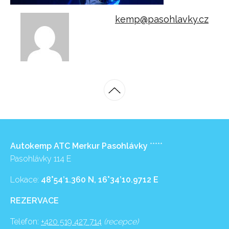
kemp@pasohlavky.cz
Autokemp ATC Merkur Pasohlávky
*****
Pasohlávky 114 E
Lokace:
48°54’1.360 N, 16°34’10.9712 E
REZERVACE
Telefon:
+420 519 427 714
(recepce)