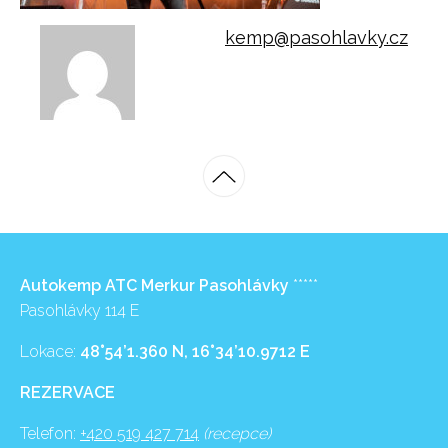
kemp@pasohlavky.cz
Autokemp ATC Merkur Pasohlávky
*****
Pasohlávky 114 E
Lokace:
48°54’1.360 N, 16°34’10.9712 E
REZERVACE
Telefon:
+420 519 427 714
(recepce)