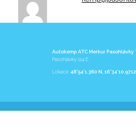
Autokemp ATC Merkur Pasohlávky
Pasohlávky 114 E
Lokace:
48°54’1.360 N, 16°34’10.9712