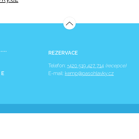
*****
REZERVACE
Telefon:
+420 519 427 714
(recepce)
 E
E-mail:
kemp@pasohlavky.cz