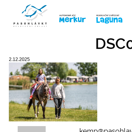
ÚVOD
LINE-UP
PRO DĚTI
PRO
DSC0
2.12.2025
kemp@pasohlav