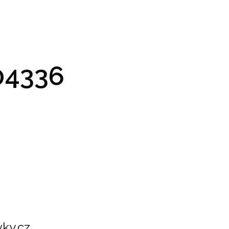
GRAM A VSTUPENKY
PRAKTICKÉ INFO
GALERIE
4336
ky.cz