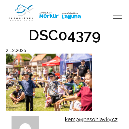
DSC04379
2.12.2025
kemp@pasohlavky.cz