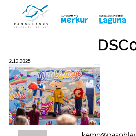
ÚVOD
LINE-UP
PRO DĚTI
PRO
DSC0
2.12.2025
kemp@pasohlav