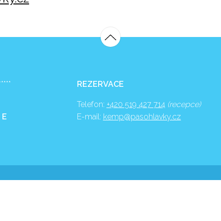
*****
REZERVACE
Telefon:
+420 519 427 714
(recepce)
 E
E-mail:
kemp@pasohlavky.cz