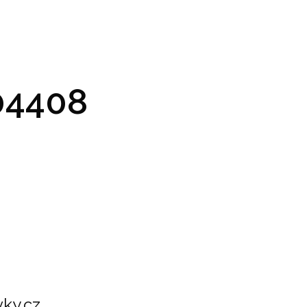
GRAM A VSTUPENKY
PRAKTICKÉ INFO
GALERIE
4408
ky.cz