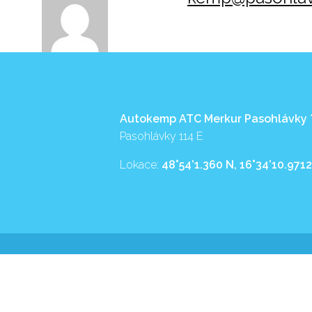
Autokemp ATC Merkur Pasohlávky
Pasohlávky 114 E
Lokace:
48°54’1.360 N, 16°34’10.9712