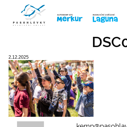
ÚVOD
LINE-UP
PRO DĚTI
PRO
DSC0
2.12.2025
kemp@pasohlav