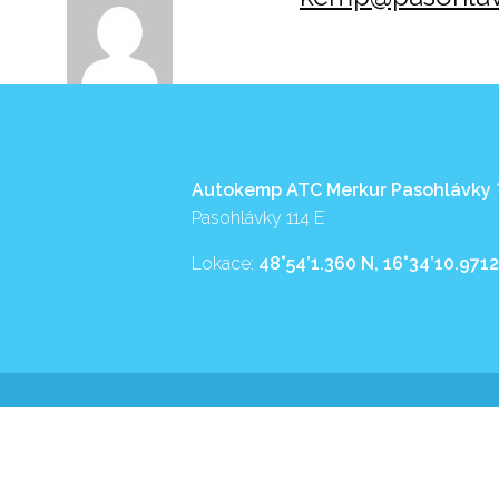
Autokemp ATC Merkur Pasohlávky
Pasohlávky 114 E
Lokace:
48°54’1.360 N, 16°34’10.9712