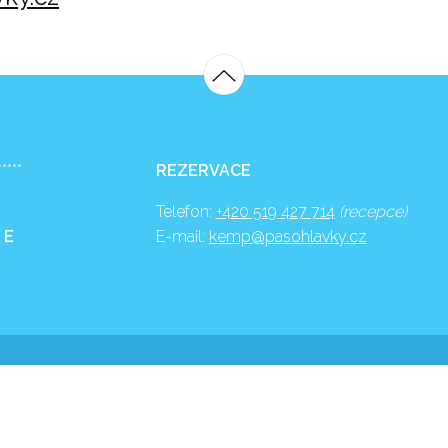
*****
REZERVACE
Telefon:
+420 519 427 714
(recepce)
 E
E-mail:
kemp@pasohlavky.cz