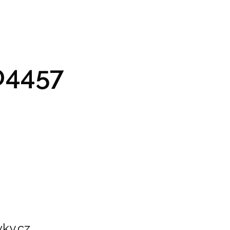
GRAM A VSTUPENKY
PRAKTICKÉ INFO
GALERIE
4457
ky.cz