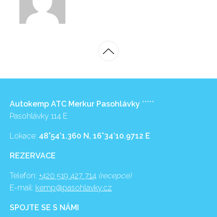
Autokemp ATC Merkur Pasohlávky
*****
Pasohlávky 114 E
Lokace:
48°54’1.360 N, 16°34’10.9712 E
REZERVACE
Telefon:
+420 519 427 714
(recepce)
E-mail:
kemp@pasohlavky.cz
SPOJTE SE S NÁMI