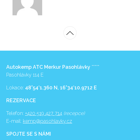
Autokemp ATC Merkur Pasohlávky
*****
Pasohlávky 114 E
Lokace:
48°54’1.360 N, 16°34’10.9712 E
REZERVACE
Telefon:
+420 519 427 714
(recepce)
E-mail:
kemp@pasohlavky.cz
SPOJTE SE S NÁMI