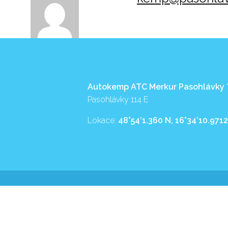
Autokemp ATC Merkur Pasohlávky
Pasohlávky 114 E
Lokace:
48°54’1.360 N, 16°34’10.9712