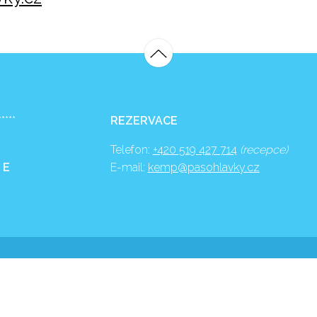
*****
REZERVACE
Telefon:
+420 519 427 714
(recepce)
 E
E-mail:
kemp@pasohlavky.cz