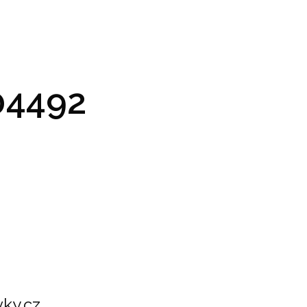
GRAM A VSTUPENKY
PRAKTICKÉ INFO
GALERIE
4492
ky.cz