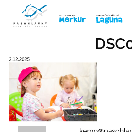
ÚVOD
LINE-UP
PRO DĚTI
PRO
DSC0
2.12.2025
kemp@pasohlav