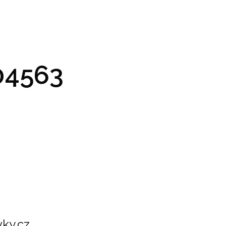
GRAM A VSTUPENKY
PRAKTICKÉ INFO
GALERIE
4563
ky.cz