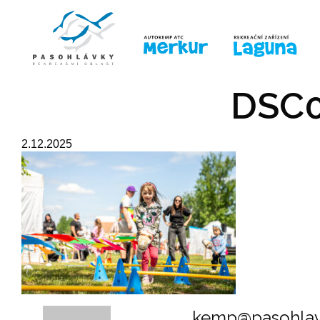
ÚVOD
LINE-UP
PRO DĚTI
PRO
DSC0
2.12.2025
kemp@pasohlav