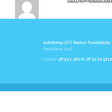
Autokemp ATC Merkur Pasohlávky
Pasohlávky 114 E
Lokace:
48°54’1.360 N, 16°34’10.9712