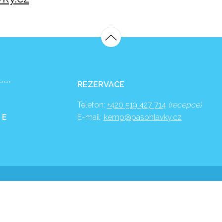
*****
REZERVACE
Telefon:
+420 519 427 714
(recepce)
 E
E-mail:
kemp@pasohlavky.cz