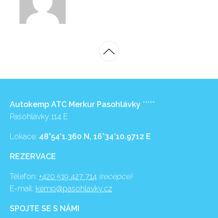
Autokemp ATC Merkur Pasohlávky
*****
Pasohlávky 114 E
Lokace:
48°54’1.360 N, 16°34’10.9712 E
REZERVACE
Telefon:
+420 519 427 714
(recepce)
E-mail:
kemp@pasohlavky.cz
SPOJTE SE S NÁMI