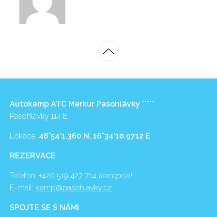
Autokemp ATC Merkur Pasohlávky
*****
Pasohlávky 114 E
Lokace:
48°54’1.360 N, 16°34’10.9712 E
REZERVACE
Telefon:
+420 519 427 714
(recepce)
E-mail:
kemp@pasohlavky.cz
SPOJTE SE S NÁMI