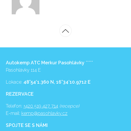
Autokemp ATC Merkur Pasohlávky
*****
Pasohlávky 114 E
Lokace:
48°54’1.360 N, 16°34’10.9712 E
REZERVACE
Telefon:
+420 519 427 714
(recepce)
E-mail:
kemp@pasohlavky.cz
SPOJTE SE S NÁMI