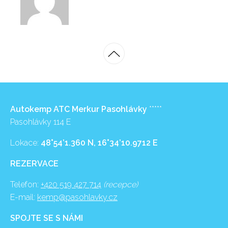
Autokemp ATC Merkur Pasohlávky
*****
Pasohlávky 114 E
Lokace:
48°54’1.360 N, 16°34’10.9712 E
REZERVACE
Telefon:
+420 519 427 714
(recepce)
E-mail:
kemp@pasohlavky.cz
SPOJTE SE S NÁMI