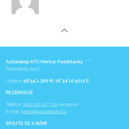
Autokemp ATC Merkur Pasohlávky
*****
Pasohlávky 114 E
Lokace:
48°54’1.360 N, 16°34’10.9712 E
REZERVACE
Telefon:
+420 519 427 714
(recepce)
E-mail:
kemp@pasohlavky.cz
SPOJTE SE S NÁMI