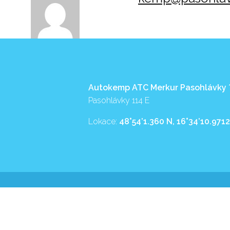
Autokemp ATC Merkur Pasohlávky
Pasohlávky 114 E
Lokace:
48°54’1.360 N, 16°34’10.9712