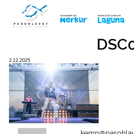
ÚVOD
LINE-UP
PRO DĚTI
PRO
DSC0
2.12.2025
kemp@pasohlav