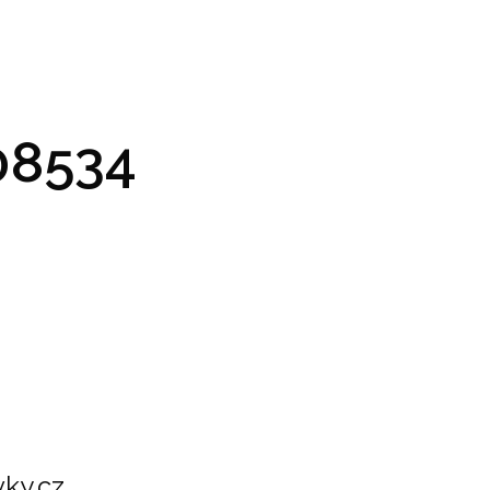
GRAM A VSTUPENKY
PRAKTICKÉ INFO
GALERIE
8534
ky.cz