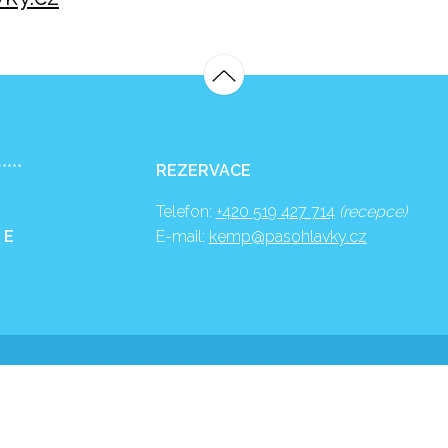
*****
REZERVACE
Telefon:
+420 519 427 714
(recepce)
 E
E-mail:
kemp@pasohlavky.cz