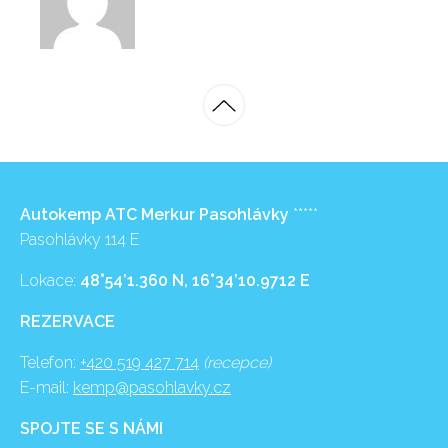
Autokemp ATC Merkur Pasohlávky
*****
Pasohlávky 114 E
Lokace:
48°54’1.360 N, 16°34’10.9712 E
REZERVACE
Telefon:
+420 519 427 714
(recepce)
E-mail:
kemp@pasohlavky.cz
SPOJTE SE S NÁMI