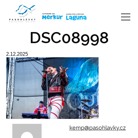
DSC08998
2.12.2025
kemp@pasohlavky.cz