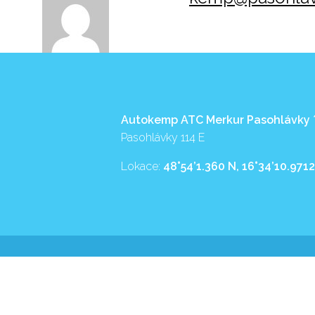
Autokemp ATC Merkur Pasohlávky
Pasohlávky 114 E
Lokace:
48°54’1.360 N, 16°34’10.9712