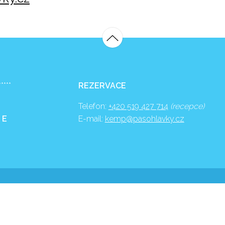
*****
REZERVACE
Telefon:
+420 519 427 714
(recepce)
 E
E-mail:
kemp@pasohlavky.cz