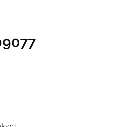
GRAM A VSTUPENKY
PRAKTICKÉ INFO
GALERIE
9077
ky.cz